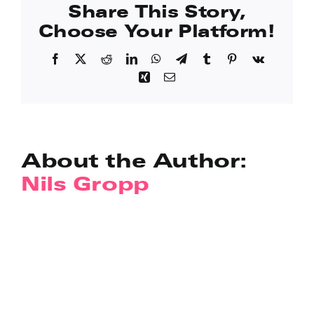
Share This Story,
Choose Your Platform!
Facebook
X
Reddit
LinkedIn
WhatsApp
Telegram
Tumblr
Pinterest
Vk
Xing
Email
About the Author:
Nils Gropp